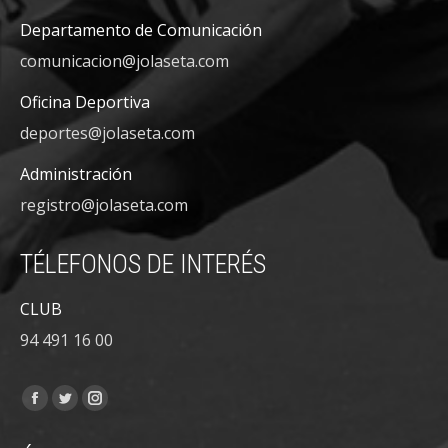
Departamento de Comunicación
comunicacion@jolaseta.com
Oficina Deportiva
deportes@jolaseta.com
Administración
registro@jolaseta.com
TÉLEFONOS DE INTERÉS
CLUB
94 491 16 00
Encuéntranos en:
Facebook
Twitter
Instagram
page
page
page