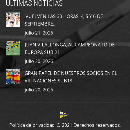
ÚLTIMAS NOTICIAS
opens
opens
opens
in
in
in
¡VUELVEN LAS 30 HORAS! 4, 5 Y 6 DE
new
new
new
SEPTIEMBRE…
window
window
window
julio 21, 2026
JUAN VILALLONGA, AL CAMPEONATO DE
EUROPA SUB 21
julio 20, 2026
GRAN PAPEL DE NUESTROS SOCIOS EN EL
VIII NACIONES SUB18
julio 20, 2026
Política de privacidad.
© 2021 Derechos reservados.