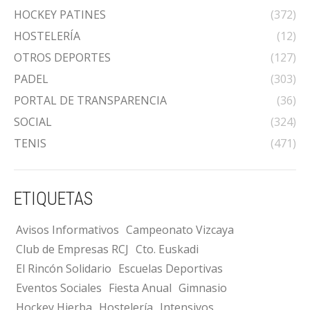
HOCKEY PATINES
(372)
HOSTELERÍA
(12)
OTROS DEPORTES
(127)
PADEL
(303)
PORTAL DE TRANSPARENCIA
(36)
SOCIAL
(324)
TENIS
(471)
ETIQUETAS
Avisos Informativos
Campeonato Vizcaya
Club de Empresas RCJ
Cto. Euskadi
El Rincón Solidario
Escuelas Deportivas
Eventos Sociales
Fiesta Anual
Gimnasio
Hockey Hierba
Hostelería
Intensivos