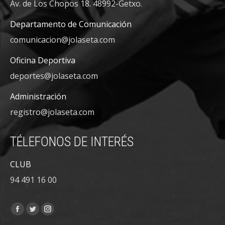
Av. de Los Chopos 18. 48992-Getxo.
Departamento de Comunicación
comunicacion@jolaseta.com
Oficina Deportiva
deportes@jolaseta.com
Administración
registro@jolaseta.com
TÉLEFONOS DE INTERÉS
CLUB
94 491 16 00
Encuéntranos en:
Facebook
Twitter
Instagram