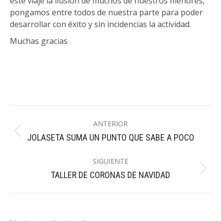
este viaje la ilusión de muchos de nuestros menores,
pongamos entre todos de nuestra parte para poder
desarrollar con éxito y sin incidencias la actividad.
Muchas gracias
Navegación
ANTERIOR
entre
Publicación
JOLASETA SUMA UN PUNTO QUE SABE A POCO
publicaciones
anterior:
SIGUIENTE
Publicación
TALLER DE CORONAS DE NAVIDAD
siguiente: