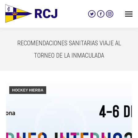
Twitter
Facebook
Instagram
page
page
page
opens
opens
opens
in
in
in
RECOMENDACIONES SANITARIAS VIAJE AL
new
new
new
window
window
window
TORNEO DE LA INMACULADA
HOCKEY HIERBA