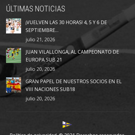
page
page
page
ÚLTIMAS NOTICIAS
opens
opens
opens
in
in
in
¡VUELVEN LAS 30 HORAS! 4, 5 Y 6 DE
new
new
new
SEPTIEMBRE…
window
window
window
julio 21, 2026
JUAN VILALLONGA, AL CAMPEONATO DE
EUROPA SUB 21
julio 20, 2026
GRAN PAPEL DE NUESTROS SOCIOS EN EL
VIII NACIONES SUB18
julio 20, 2026