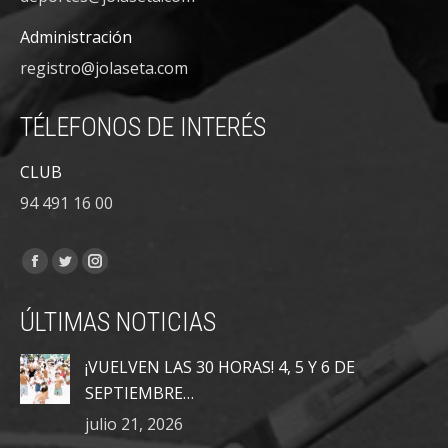
Administración
registro@jolaseta.com
TÉLEFONOS DE INTERÉS
CLUB
94 491 16 00
Encuéntranos en:
Facebook
Twitter
Instagram
page
page
page
ÚLTIMAS NOTICIAS
opens
opens
opens
in
in
in
¡VUELVEN LAS 30 HORAS! 4, 5 Y 6 DE
new
new
new
SEPTIEMBRE…
window
window
window
julio 21, 2026