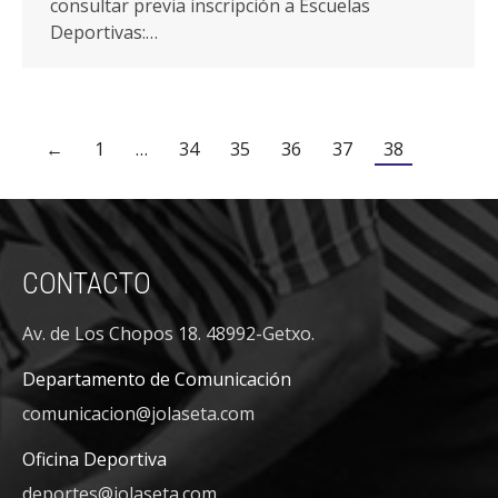
consultar previa inscripción a Escuelas
Deportivas:…
←
1
…
34
35
36
37
38
CONTACTO
Av. de Los Chopos 18. 48992-Getxo.
Departamento de Comunicación
comunicacion@jolaseta.com
Oficina Deportiva
deportes@jolaseta.com