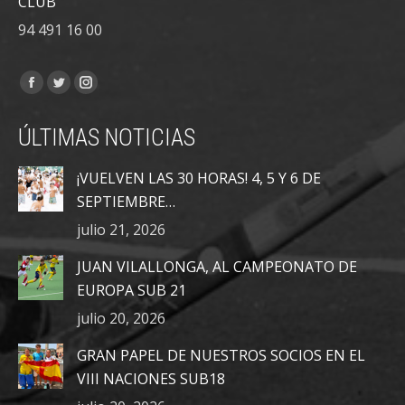
CLUB
94 491 16 00
Encuéntranos en:
Facebook
Twitter
Instagram
page
page
page
ÚLTIMAS NOTICIAS
opens
opens
opens
in
in
in
¡VUELVEN LAS 30 HORAS! 4, 5 Y 6 DE
new
new
new
SEPTIEMBRE…
window
window
window
julio 21, 2026
JUAN VILALLONGA, AL CAMPEONATO DE
EUROPA SUB 21
julio 20, 2026
GRAN PAPEL DE NUESTROS SOCIOS EN EL
VIII NACIONES SUB18