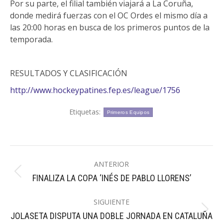
Por su parte, el filial también viajará a La Coruña,
donde medirá fuerzas con el OC Ordes el mismo día a
las 20:00 horas en busca de los primeros puntos de la
temporada.
RESULTADOS Y CLASIFICACIÓN
http://www.hockeypatines.fep.es/league/1756
Etiquetas:
Primeros Equipos
Navegación
ANTERIOR
entre
Publicación
FINALIZA LA COPA ‘INÉS DE PABLO LLORENS’
publicaciones
anterior:
SIGUIENTE
Publicación
JOLASETA DISPUTA UNA DOBLE JORNADA EN CATALUÑA