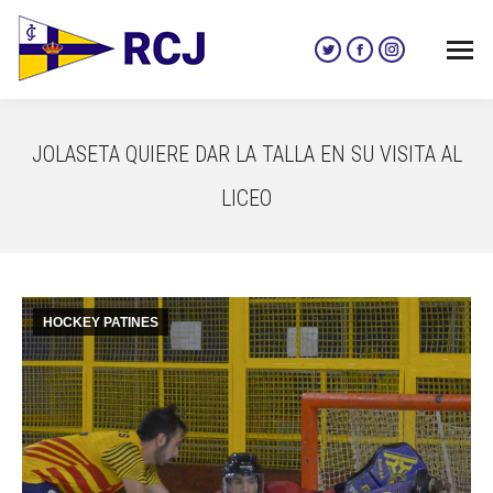
Twitter
Facebook
Instagram
page
page
page
opens
opens
opens
in
in
in
JOLASETA QUIERE DAR LA TALLA EN SU VISITA AL
new
new
new
window
window
window
LICEO
HOCKEY PATINES