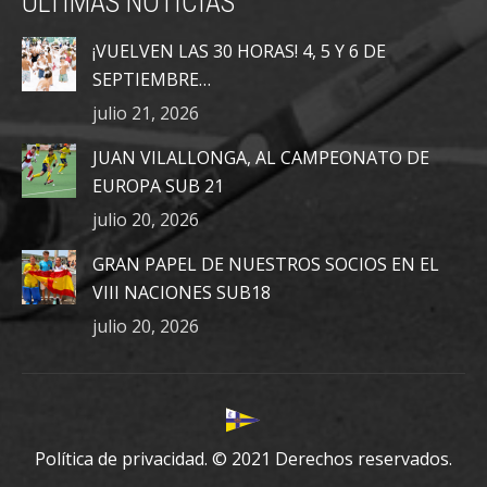
ÚLTIMAS NOTICIAS
opens
opens
opens
in
in
in
¡VUELVEN LAS 30 HORAS! 4, 5 Y 6 DE
new
new
new
SEPTIEMBRE…
window
window
window
julio 21, 2026
JUAN VILALLONGA, AL CAMPEONATO DE
EUROPA SUB 21
julio 20, 2026
GRAN PAPEL DE NUESTROS SOCIOS EN EL
VIII NACIONES SUB18
julio 20, 2026
Política de privacidad.
© 2021 Derechos reservados.