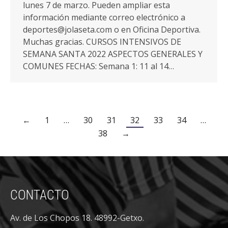
lunes 7 de marzo. Pueden ampliar esta
información mediante correo electrónico a
deportes@jolaseta.com o en Oficina Deportiva.
Muchas gracias. CURSOS INTENSIVOS DE
SEMANA SANTA 2022 ASPECTOS GENERALES Y
COMUNES FECHAS: Semana 1: 11 al 14…
←
1
…
30
31
32
33
34
…
38
→
CONTACTO
Av. de Los Chopos 18. 48992-Getxo.