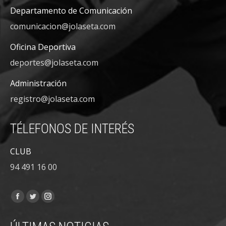
Departamento de Comunicación
comunicacion@jolaseta.com
Oficina Deportiva
deportes@jolaseta.com
Administración
registro@jolaseta.com
TÉLEFONOS DE INTERÉS
CLUB
94 491 16 00
Encuéntranos en:
Facebook
Twitter
Instagram
page
page
page