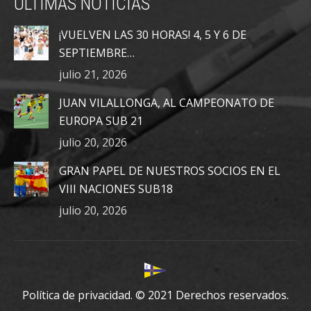
ÚLTIMAS NOTICIAS
opens
opens
opens
in
in
in
¡VUELVEN LAS 30 HORAS! 4, 5 Y 6 DE
new
new
new
SEPTIEMBRE…
window
window
window
julio 21, 2026
JUAN VILALLONGA, AL CAMPEONATO DE
EUROPA SUB 21
julio 20, 2026
GRAN PAPEL DE NUESTROS SOCIOS EN EL
VIII NACIONES SUB18
julio 20, 2026
Política de privacidad.
© 2021 Derechos reservados.