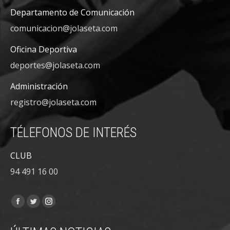
Departamento de Comunicación
comunicacion@jolaseta.com
Oficina Deportiva
deportes@jolaseta.com
Administración
registro@jolaseta.com
TÉLEFONOS DE INTERÉS
CLUB
94 491 16 00
Encuéntranos en:
Facebook
Twitter
Instagram
page
page
page