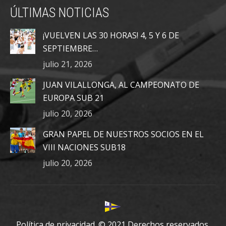
page
page
page
ÚLTIMAS NOTICIAS
opens
opens
opens
in
in
in
¡VUELVEN LAS 30 HORAS! 4, 5 Y 6 DE
new
new
new
SEPTIEMBRE…
window
window
window
julio 21, 2026
JUAN VILALLONGA, AL CAMPEONATO DE
EUROPA SUB 21
julio 20, 2026
GRAN PAPEL DE NUESTROS SOCIOS EN EL
VIII NACIONES SUB18
julio 20, 2026
Política de privacidad.
© 2021 Derechos reservados.