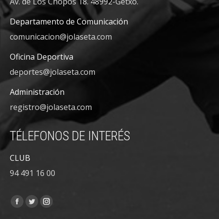
Av. de Los Chopos 18. 48992-Getxo.
Departamento de Comunicación
comunicacion@jolaseta.com
Oficina Deportiva
deportes@jolaseta.com
Administración
registro@jolaseta.com
TÉLEFONOS DE INTERÉS
CLUB
94 491 16 00
Encuéntranos en:
Facebook
Twitter
Instagram