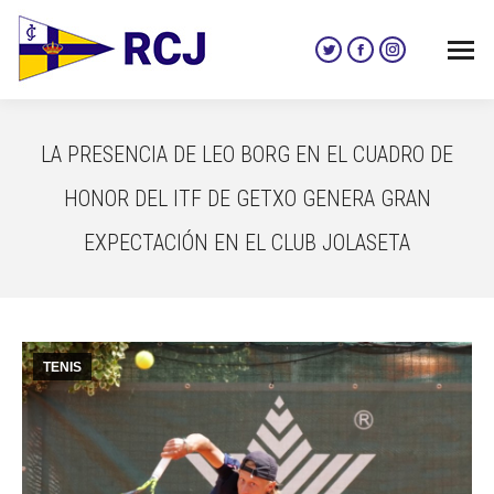
Twitter
Facebook
Instagram
page
page
page
opens
opens
opens
in
in
in
LA PRESENCIA DE LEO BORG EN EL CUADRO DE
new
new
new
window
window
window
HONOR DEL ITF DE GETXO GENERA GRAN
EXPECTACIÓN EN EL CLUB JOLASETA
TENIS