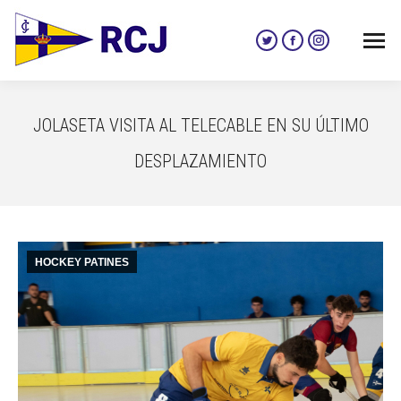
Twitter
Facebook
Instagram
page
page
page
opens
opens
opens
in
in
in
JOLASETA VISITA AL TELECABLE EN SU ÚLTIMO
new
new
new
window
window
window
DESPLAZAMIENTO
HOCKEY PATINES