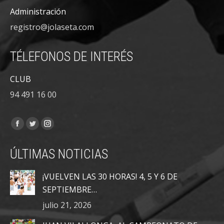
Administración
registro@jolaseta.com
TÉLEFONOS DE INTERÉS
CLUB
94 491 16 00
Encuéntranos en:
Facebook
Twitter
Instagram
page
page
page
ÚLTIMAS NOTICIAS
opens
opens
opens
in
in
in
¡VUELVEN LAS 30 HORAS! 4, 5 Y 6 DE
new
new
new
SEPTIEMBRE…
window
window
window
julio 21, 2026