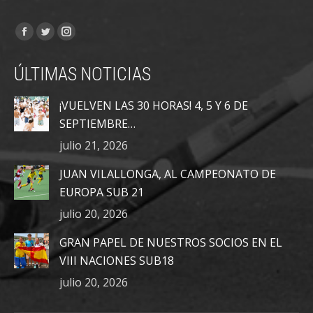
Encuéntranos en:
Facebook
Twitter
Instagram
page
page
page
ÚLTIMAS NOTICIAS
opens
opens
opens
in
in
in
¡VUELVEN LAS 30 HORAS! 4, 5 Y 6 DE
new
new
new
SEPTIEMBRE…
window
window
window
julio 21, 2026
JUAN VILALLONGA, AL CAMPEONATO DE
EUROPA SUB 21
julio 20, 2026
GRAN PAPEL DE NUESTROS SOCIOS EN EL
VIII NACIONES SUB18
julio 20, 2026