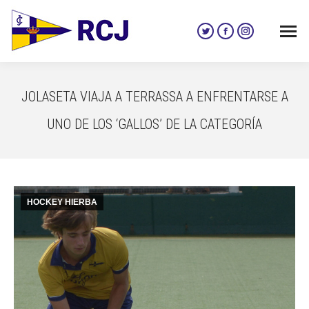
Twitter
Facebook
Instagram
page
page
page
opens
opens
opens
in
in
in
JOLASETA VIAJA A TERRASSA A ENFRENTARSE A
new
new
new
window
window
window
UNO DE LOS ‘GALLOS’ DE LA CATEGORÍA
HOCKEY HIERBA