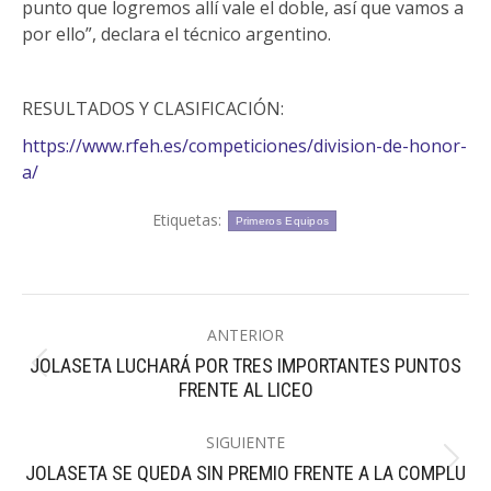
punto que logremos allí vale el doble, así que vamos a
por ello”, declara el técnico argentino.
RESULTADOS Y CLASIFICACIÓN:
https://www.rfeh.es/competiciones/division-de-honor-
a/
Etiquetas:
Primeros Equipos
Navegación
ANTERIOR
entre
JOLASETA LUCHARÁ POR TRES IMPORTANTES PUNTOS
Publicación
publicaciones
FRENTE AL LICEO
anterior:
SIGUIENTE
Publicación
JOLASETA SE QUEDA SIN PREMIO FRENTE A LA COMPLU