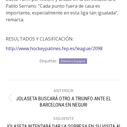
Pablo Serrano. “Cada punto fuera de casa es
importante, especialmente en esta liga tan igualada”,
remarca.
RESULTADOS Y CLASIFICACIÓN:
http://www.hockeypatines.fep.es/league/2098
Etiquetas:
Primeros Equipos
Navegación
ANTERIOR
entre
JOLASETA BUSCARÁ OTRO A TRIUNFO ANTE EL
Publicación
publicaciones
BARCELONA EN NEGURI
anterior:
SIGUIENTE
JOLASETA INTENTARÁ DAR LA SOPRESA EN SU VISITA AL