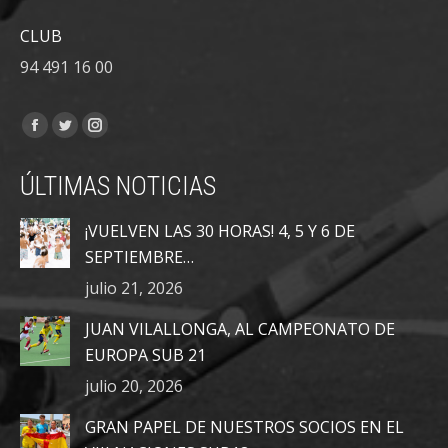
CLUB
94 491 16 00
Encuéntranos en:
Facebook
Twitter
Instagram
page
page
page
ÚLTIMAS NOTICIAS
opens
opens
opens
in
in
in
¡VUELVEN LAS 30 HORAS! 4, 5 Y 6 DE
new
new
new
SEPTIEMBRE…
window
window
window
julio 21, 2026
JUAN VILALLONGA, AL CAMPEONATO DE
EUROPA SUB 21
julio 20, 2026
GRAN PAPEL DE NUESTROS SOCIOS EN EL