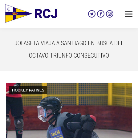
Twitter
Facebook
Instagram
page
page
page
opens
opens
opens
in
in
in
JOLASETA VIAJA A SANTIAGO EN BUSCA DEL
new
new
new
window
window
window
OCTAVO TRIUNFO CONSECUTIVO
HOCKEY PATINES