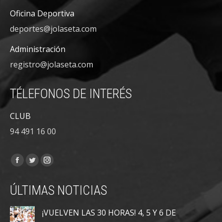
Oficina Deportiva
deportes@jolaseta.com
Administración
registro@jolaseta.com
TÉLEFONOS DE INTERÉS
CLUB
94 491 16 00
Encuéntranos en:
Facebook
Twitter
Instagram
page
page
page
ÚLTIMAS NOTICIAS
opens
opens
opens
in
in
in
¡VUELVEN LAS 30 HORAS! 4, 5 Y 6 DE
new
new
new