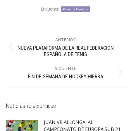
Etiquetas:
Primeros Equipos
Navegación
ANTERIOR
entre
NUEVA PLATAFORMA DE LA REAL FEDERACIÓN
Publicación
publicaciones
ESPAÑOLA DE TENIS
anterior:
SIGUIENTE
Publicación
FIN DE SEMANA DE HOCKEY HIERBA
siguiente:
Noticias relacionadas
JUAN VILALLONGA, AL
CAMPEONATO DE EUROPA SUB 21