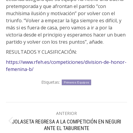
pretemporada y que afrontan el partido “con
muchísima ilusión y motivación” por volver con el
triunfo. “Volver a empezar la liga siempre es difícil, y
más si es fuera de casa, pero vamos a ir a por la
victoria desde el principio y esperamos hacer un buen
partido y volver con los tres puntos”, añade.
RESULTADOS Y CLASIFICACIÓN:
https://www.rfeh.es/competiciones/division-de-honor-
femenina-b/
Etiquetas:
Primeros Equipos
Navegación
ANTERIOR
entre
JOLASETA REGRESA A LA COMPETICIÓN EN NEGURI
Publicación
publicaciones
ANTE EL TABURIENTE
anterior: