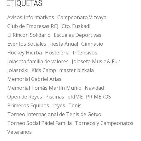
ETIQUETAS
Avisos Informativos
Campeonato Vizcaya
Club de Empresas RCJ
Cto. Euskadi
El Rincón Solidario
Escuelas Deportivas
Eventos Sociales
Fiesta Anual
Gimnasio
Hockey Hierba
Hostelería
Intensivos
Jolaseta familia de valores
Jolaseta Music & Fun
Jolastxiki
Kids Camp
master bizkaia
Memorial Gabriel Arias
Memorial Tomás Martín Muñío
Navidad
Open de Reyes
Piscinas
pRIME
PRIMEROS
Primeros Equipos
reyes
Tenis
Torneo Internacional de Tenis de Getxo
Torneo Social Pádel Familia
Torneos y Campeonatos
Veteranos