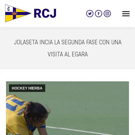
Twitter
Facebook
Instagram
page
page
page
opens
opens
opens
in
in
in
JOLASETA INCIA LA SEGUNDA FASE CON UNA
new
new
new
window
window
window
VISITA AL EGARA
HOCKEY HIERBA