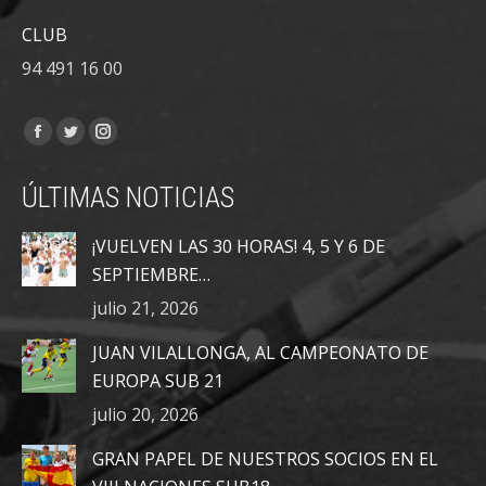
CLUB
94 491 16 00
Encuéntranos en:
Facebook
Twitter
Instagram
page
page
page
ÚLTIMAS NOTICIAS
opens
opens
opens
in
in
in
¡VUELVEN LAS 30 HORAS! 4, 5 Y 6 DE
new
new
new
SEPTIEMBRE…
window
window
window
julio 21, 2026
JUAN VILALLONGA, AL CAMPEONATO DE
EUROPA SUB 21
julio 20, 2026
GRAN PAPEL DE NUESTROS SOCIOS EN EL