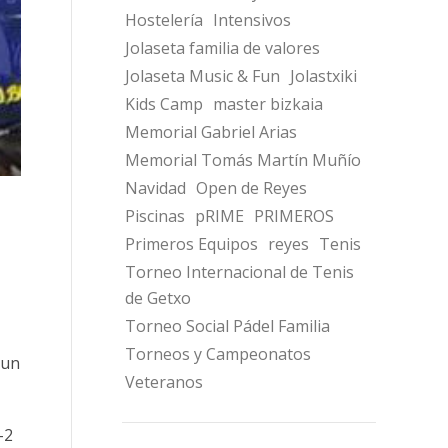
Hostelería
Intensivos
Jolaseta familia de valores
Jolaseta Music & Fun
Jolastxiki
Kids Camp
master bizkaia
Memorial Gabriel Arias
Memorial Tomás Martín Muñío
Navidad
Open de Reyes
Piscinas
pRIME
PRIMEROS
Primeros Equipos
reyes
Tenis
Torneo Internacional de Tenis
de Getxo
Torneo Social Pádel Familia
Torneos y Campeonatos
 un
Veteranos
-2