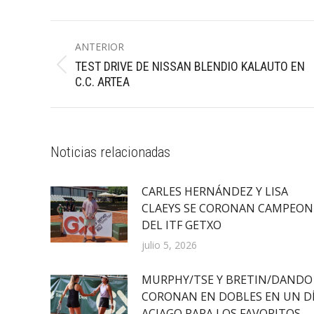
Navegación
ANTERIOR
entre
TEST DRIVE DE NISSAN BLENDIO KALAUTO EN
Publicación
publicaciones
C.C. ARTEA
anterior:
Noticias relacionadas
CARLES HERNÁNDEZ Y LISA
CLAEYS SE CORONAN CAMPEON
DEL ITF GETXO
julio 5, 2026
MURPHY/TSE Y BRETIN/DANDO
CORONAN EN DOBLES EN UN D
ACIAGO PARA LOS FAVORITOS