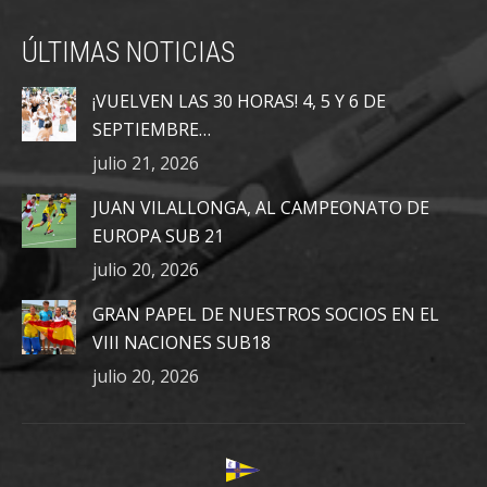
page
page
page
ÚLTIMAS NOTICIAS
opens
opens
opens
in
in
in
¡VUELVEN LAS 30 HORAS! 4, 5 Y 6 DE
new
new
new
SEPTIEMBRE…
window
window
window
julio 21, 2026
JUAN VILALLONGA, AL CAMPEONATO DE
EUROPA SUB 21
julio 20, 2026
GRAN PAPEL DE NUESTROS SOCIOS EN EL
VIII NACIONES SUB18
julio 20, 2026