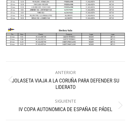
Navegación
ANTERIOR
entre
JOLASETA VIAJA A LA CORUÑA PARA DEFENDER SU
Publicación
publicaciones
LIDERATO
anterior:
SIGUIENTE
Publicación
IV COPA AUTONOMICA DE ESPAÑA DE PÁDEL
siguiente: