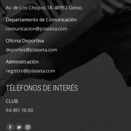
Av. de Los Chopos 18. 48992-Getxo.
Departamento de Comunicación
comunicacion@jolaseta.com
Oficina Deportiva
deportes@jolaseta.com
Administración
registro@jolaseta.com
TÉLEFONOS DE INTERÉS
CLUB
94 491 16 00
Encuéntranos en:
Facebook
Twitter
Instagram