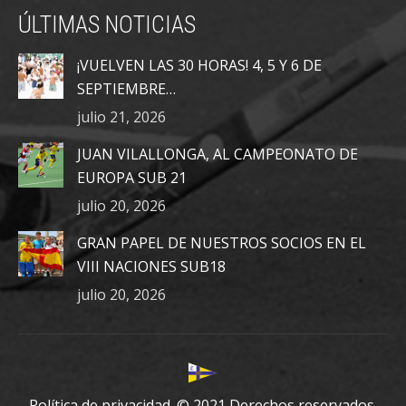
page
page
page
ÚLTIMAS NOTICIAS
opens
opens
opens
in
in
in
¡VUELVEN LAS 30 HORAS! 4, 5 Y 6 DE
new
new
new
SEPTIEMBRE…
window
window
window
julio 21, 2026
JUAN VILALLONGA, AL CAMPEONATO DE
EUROPA SUB 21
julio 20, 2026
GRAN PAPEL DE NUESTROS SOCIOS EN EL
VIII NACIONES SUB18
julio 20, 2026
Política de privacidad.
© 2021 Derechos reservados.