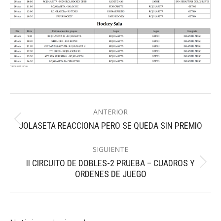
Navegación
ANTERIOR
entre
Publicación
JOLASETA REACCIONA PERO SE QUEDA SIN PREMIO
publicaciones
anterior:
SIGUIENTE
II CIRCUITO DE DOBLES-2 PRUEBA – CUADROS Y
Publicación
ORDENES DE JUEGO
siguiente: