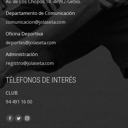
Av. de Los Chopos 18. 48992-Getxo.
Departamento de Comunicación
comunicacion@jolaseta.com
Oficina Deportiva
deportes@jolaseta.com
Administración
registro@jolaseta.com
TÉLEFONOS DE INTERÉS
CLUB
94 491 16 00
Encuéntranos en:
Facebook
Twitter
Instagram