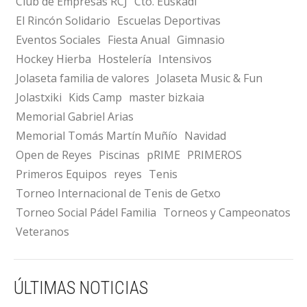
Club de Empresas RCJ
Cto. Euskadi
El Rincón Solidario
Escuelas Deportivas
Eventos Sociales
Fiesta Anual
Gimnasio
Hockey Hierba
Hostelería
Intensivos
Jolaseta familia de valores
Jolaseta Music & Fun
Jolastxiki
Kids Camp
master bizkaia
Memorial Gabriel Arias
Memorial Tomás Martín Muñío
Navidad
Open de Reyes
Piscinas
pRIME
PRIMEROS
Primeros Equipos
reyes
Tenis
Torneo Internacional de Tenis de Getxo
Torneo Social Pádel Familia
Torneos y Campeonatos
Veteranos
ÚLTIMAS NOTICIAS