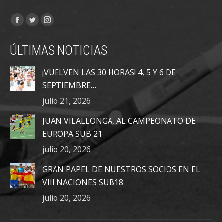
Encuéntranos en:
Facebook
Twitter
Instagram
page
page
page
ÚLTIMAS NOTICIAS
opens
opens
opens
in
in
in
¡VUELVEN LAS 30 HORAS! 4, 5 Y 6 DE
new
new
new
SEPTIEMBRE…
window
window
window
julio 21, 2026
JUAN VILALLONGA, AL CAMPEONATO DE
EUROPA SUB 21
julio 20, 2026
GRAN PAPEL DE NUESTROS SOCIOS EN EL
VIII NACIONES SUB18
julio 20, 2026