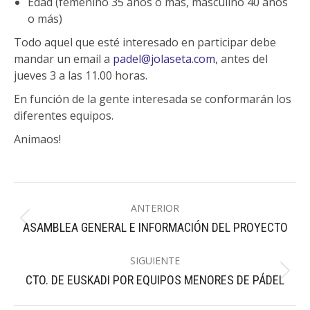
Edad (femenino 35 años o más, masculino 40 años
o más)
Todo aquel que esté interesado en participar debe
mandar un email a
padel@jolaseta.com
, antes del
jueves 3 a las 11.00 horas.
En función de la gente interesada se conformarán los
diferentes equipos.
Animaos!
Navegación
ANTERIOR
entre
Publicación
ASAMBLEA GENERAL E INFORMACIÓN DEL PROYECTO
publicaciones
anterior:
SIGUIENTE
Publicación
CTO. DE EUSKADI POR EQUIPOS MENORES DE PÁDEL
siguiente: