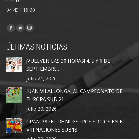
CLUB
94 491 16 00
Encuéntranos en:
Facebook
Twitter
Instagram
page
page
page
ÚLTIMAS NOTICIAS
opens
opens
opens
in
in
in
¡VUELVEN LAS 30 HORAS! 4, 5 Y 6 DE
new
new
new
SEPTIEMBRE…
window
window
window
julio 21, 2026
JUAN VILALLONGA, AL CAMPEONATO DE
EUROPA SUB 21
julio 20, 2026
GRAN PAPEL DE NUESTROS SOCIOS EN EL
VIII NACIONES SUB18