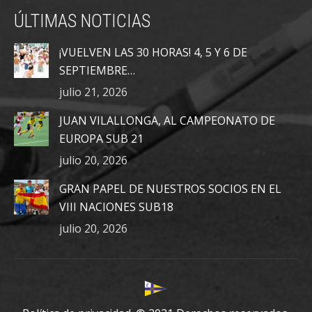
page
page
page
ÚLTIMAS NOTICIAS
opens
opens
opens
in
in
in
¡VUELVEN LAS 30 HORAS! 4, 5 Y 6 DE
new
new
new
SEPTIEMBRE…
window
window
window
julio 21, 2026
JUAN VILALLONGA, AL CAMPEONATO DE
EUROPA SUB 21
julio 20, 2026
GRAN PAPEL DE NUESTROS SOCIOS EN EL
VIII NACIONES SUB18
julio 20, 2026