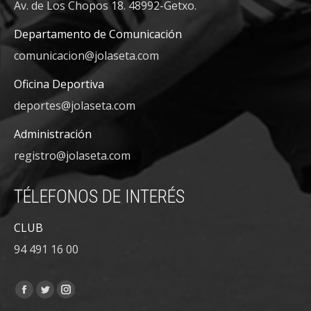
Av. de Los Chopos 18. 48992-Getxo.
Departamento de Comunicación
comunicacion@jolaseta.com
Oficina Deportiva
deportes@jolaseta.com
Administración
registro@jolaseta.com
TÉLEFONOS DE INTERÉS
CLUB
94 491 16 00
Encuéntranos en:
Facebook
Twitter
Instagram