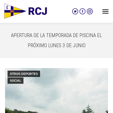
Twitter
Facebook
Instagram
page
page
page
opens
opens
opens
in
in
in
APERTURA DE LA TEMPORADA DE PISCINA EL
new
new
new
window
window
window
PRÓXIMO LUNES 3 DE JUNIO
OTROS DEPORTES
SOCIAL