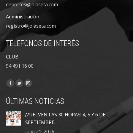
deportes@jolaseta.com
Administración
registro@jolaseta.com
TÉLEFONOS DE INTERÉS
CLUB
94 491 16 00
Encuéntranos en:
Facebook
Twitter
Instagram
page
page
page
ÚLTIMAS NOTICIAS
opens
opens
opens
in
in
in
¡VUELVEN LAS 30 HORAS! 4, 5 Y 6 DE
new
new
new
SEPTIEMBRE…
window
window
window
julio 21, 2026