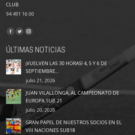
CLUB
94 491 16 00
Encuéntranos en:
Facebook
Twitter
Instagram
page
page
page
ÚLTIMAS NOTICIAS
opens
opens
opens
in
in
in
¡VUELVEN LAS 30 HORAS! 4, 5 Y 6 DE
new
new
new
SEPTIEMBRE…
window
window
window
julio 21, 2026
JUAN VILALLONGA, AL CAMPEONATO DE
EUROPA SUB 21
julio 20, 2026
GRAN PAPEL DE NUESTROS SOCIOS EN EL
VIII NACIONES SUB18