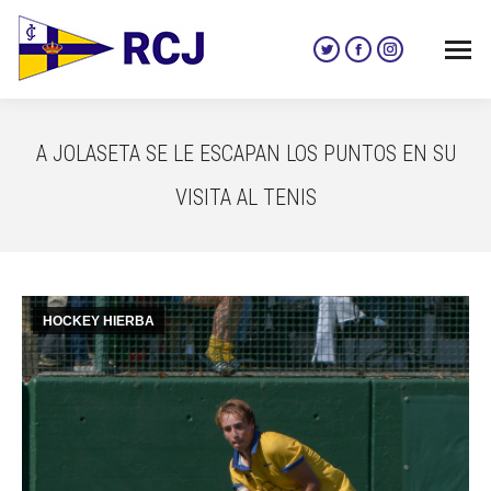
Twitter
Facebook
Instagram
page
page
page
opens
opens
opens
in
in
in
A JOLASETA SE LE ESCAPAN LOS PUNTOS EN SU
new
new
new
window
window
window
VISITA AL TENIS
HOCKEY HIERBA