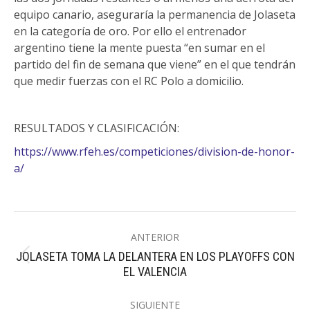
equipo canario, aseguraría la permanencia de Jolaseta
en la categoría de oro. Por ello el entrenador
argentino tiene la mente puesta “en sumar en el
partido del fin de semana que viene” en el que tendrán
que medir fuerzas con el RC Polo a domicilio.
RESULTADOS Y CLASIFICACIÓN:
https://www.rfeh.es/competiciones/division-de-honor-
a/
Navegación
ANTERIOR
entre
JOLASETA TOMA LA DELANTERA EN LOS PLAYOFFS CON
Publicación
publicaciones
EL VALENCIA
anterior:
SIGUIENTE