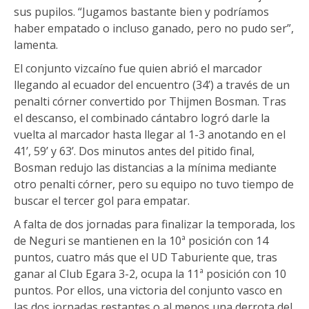
sus pupilos. “Jugamos bastante bien y podríamos
haber empatado o incluso ganado, pero no pudo ser”,
lamenta.
El conjunto vizcaíno fue quien abrió el marcador
llegando al ecuador del encuentro (34’) a través de un
penalti córner convertido por Thijmen Bosman. Tras
el descanso, el combinado cántabro logró darle la
vuelta al marcador hasta llegar al 1-3 anotando en el
41’, 59’ y 63’. Dos minutos antes del pitido final,
Bosman redujo las distancias a la mínima mediante
otro penalti córner, pero su equipo no tuvo tiempo de
buscar el tercer gol para empatar.
A falta de dos jornadas para finalizar la temporada, los
de Neguri se mantienen en la 10ª posición con 14
puntos, cuatro más que el UD Taburiente que, tras
ganar al Club Egara 3-2, ocupa la 11ª posición con 10
puntos. Por ellos, una victoria del conjunto vasco en
las dos jornadas restantes o al menos una derrota del