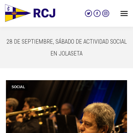
Twitter
Facebook
Instagram
page
page
page
opens
opens
opens
in
in
in
28 DE SEPTIEMBRE, SÁBADO DE ACTIVIDAD SOCIAL
new
new
new
window
window
window
EN JOLASETA
SOCIAL