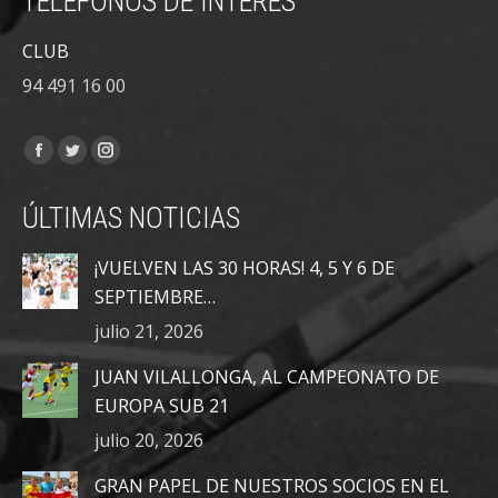
TÉLEFONOS DE INTERÉS
CLUB
94 491 16 00
Encuéntranos en:
Facebook
Twitter
Instagram
page
page
page
ÚLTIMAS NOTICIAS
opens
opens
opens
in
in
in
¡VUELVEN LAS 30 HORAS! 4, 5 Y 6 DE
new
new
new
SEPTIEMBRE…
window
window
window
julio 21, 2026
JUAN VILALLONGA, AL CAMPEONATO DE
EUROPA SUB 21
julio 20, 2026
GRAN PAPEL DE NUESTROS SOCIOS EN EL