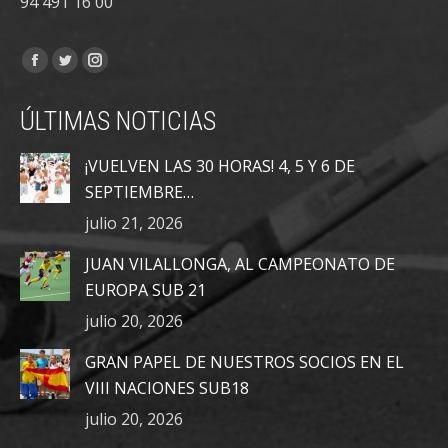
94 491 16 00
Encuéntranos en:
Facebook
Twitter
Instagram
page
page
page
ÚLTIMAS NOTICIAS
opens
opens
opens
in
in
in
¡VUELVEN LAS 30 HORAS! 4, 5 Y 6 DE
new
new
new
SEPTIEMBRE…
window
window
window
julio 21, 2026
JUAN VILALLONGA, AL CAMPEONATO DE
EUROPA SUB 21
julio 20, 2026
GRAN PAPEL DE NUESTROS SOCIOS EN EL
VIII NACIONES SUB18
julio 20, 2026