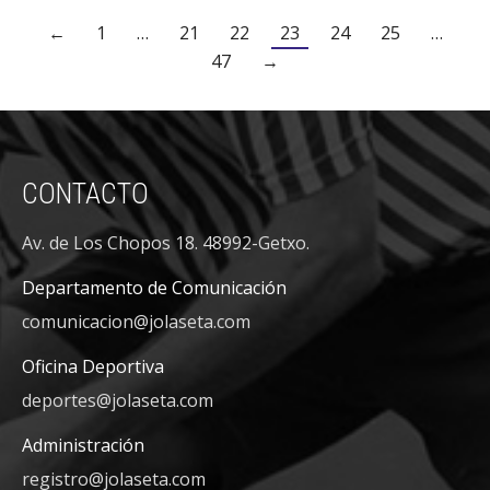
←
1
…
21
22
23
24
25
…
47
→
CONTACTO
Av. de Los Chopos 18. 48992-Getxo.
Departamento de Comunicación
comunicacion@jolaseta.com
Oficina Deportiva
deportes@jolaseta.com
Administración
registro@jolaseta.com