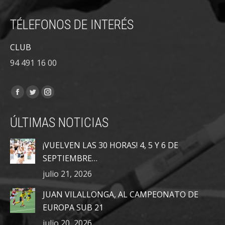
TÉLEFONOS DE INTERÉS
CLUB
94 491 16 00
Encuéntranos en:
Facebook
Twitter
Instagram
page
page
page
ÚLTIMAS NOTICIAS
opens
opens
opens
in
in
in
¡VUELVEN LAS 30 HORAS! 4, 5 Y 6 DE
new
new
new
SEPTIEMBRE…
window
window
window
julio 21, 2026
JUAN VILALLONGA, AL CAMPEONATO DE
EUROPA SUB 21
julio 20, 2026