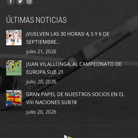
Encuéntranos en:
Facebook
Twitter
Instagram
page
page
page
ÚLTIMAS NOTICIAS
opens
opens
opens
in
in
in
¡VUELVEN LAS 30 HORAS! 4, 5 Y 6 DE
new
new
new
SEPTIEMBRE…
window
window
window
julio 21, 2026
JUAN VILALLONGA, AL CAMPEONATO DE
EUROPA SUB 21
julio 20, 2026
GRAN PAPEL DE NUESTROS SOCIOS EN EL
VIII NACIONES SUB18
julio 20, 2026