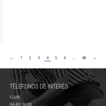
←
1
2
3
4
5
6
…
48
→
TÉLEFONOS DE INTERÉS
CLUB
94 491 16 00