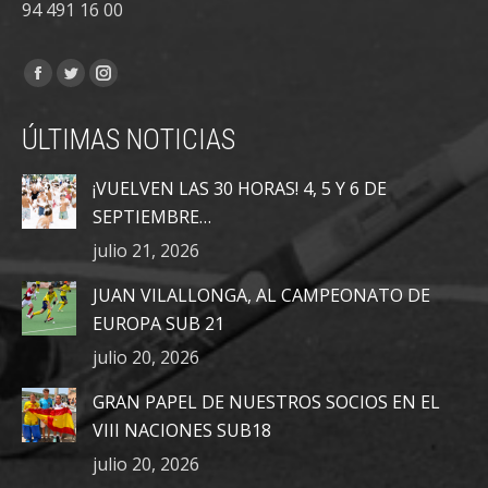
94 491 16 00
Encuéntranos en:
Facebook
Twitter
Instagram
page
page
page
ÚLTIMAS NOTICIAS
opens
opens
opens
in
in
in
¡VUELVEN LAS 30 HORAS! 4, 5 Y 6 DE
new
new
new
SEPTIEMBRE…
window
window
window
julio 21, 2026
JUAN VILALLONGA, AL CAMPEONATO DE
EUROPA SUB 21
julio 20, 2026
GRAN PAPEL DE NUESTROS SOCIOS EN EL
VIII NACIONES SUB18
julio 20, 2026