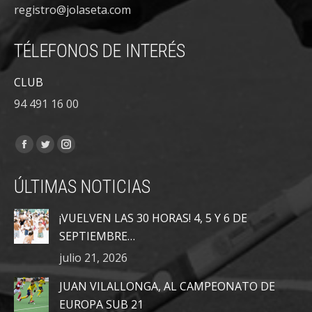
registro@jolaseta.com
TÉLEFONOS DE INTERÉS
CLUB
94 491 16 00
Encuéntranos en:
Facebook
Twitter
Instagram
page
page
page
ÚLTIMAS NOTICIAS
opens
opens
opens
in
in
in
¡VUELVEN LAS 30 HORAS! 4, 5 Y 6 DE
new
new
new
SEPTIEMBRE…
window
window
window
julio 21, 2026
JUAN VILALLONGA, AL CAMPEONATO DE
EUROPA SUB 21