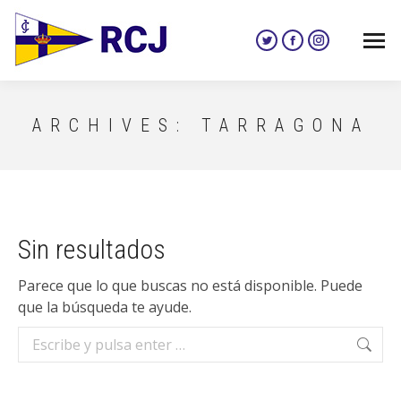
Twitter
Facebook
Instagram
page
page
page
opens
opens
opens
in
in
in
ARCHIVES:
TARRAGONA
new
new
new
window
window
window
Sin resultados
Parece que lo que buscas no está disponible. Puede
que la búsqueda te ayude.
Buscar: